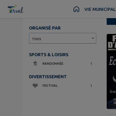
Contenu
Menu
Recherche
Pied de page
Vue liste
VIE MUNICIPAL
ORGANISÉ PAR
2 évén
SPORTS & LOISIRS
1
RANDONNÉE
DIVERTISSEMENT
1
FESTIVAL