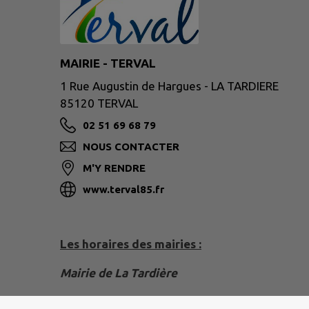
MAIRIE - TERVAL
1 Rue Augustin de Hargues - LA TARDIERE
85120 TERVAL
02 51 69 68 79
NOUS CONTACTER
M'Y RENDRE
www.terval85.fr
Les horaires des mairies :
Mairie de La Tardière
Lundi 9h00 - 12h30 / Fermée