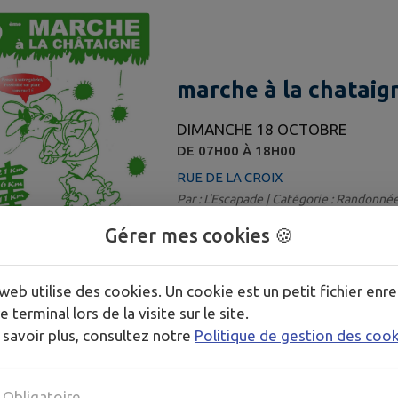
marche à la chataig
DIMANCHE 18 OCTOBRE
DE 07H00 À 18H00
RUE DE LA CROIX
Par : L'Escapade | Catégorie : Randonné
Gérer mes cookies 🍪
web utilise des cookies. Un cookie est un petit fichier enre
e terminal lors de la visite sur le site.
 savoir plus, consultez notre
Politique de gestion des coo
Obligatoire