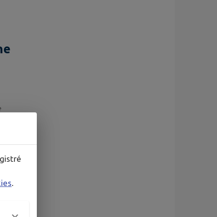
ne
e
gistré
kies
.