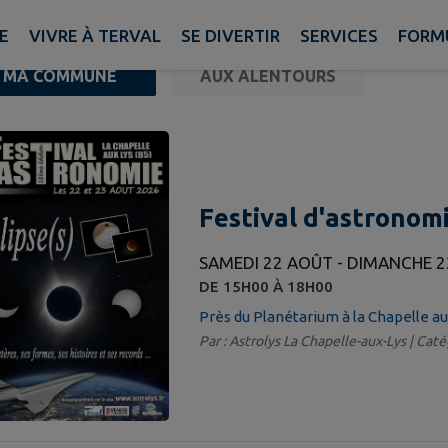
E
VIVRE À TERVAL
SE DIVERTIR
SERVICES
FORM
MA COMMUNE
AUX ALENTOURS
ements trouvés.
Festival d'astronom
SAMEDI 22 AOÛT - DIMANCHE 
DE 15H00 À 18H00
Près du Planétarium à la Chapelle au
Par : Astrolys La Chapelle-aux-Lys | Caté