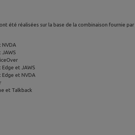
 ont été réalisées sur la base de la combinaison fournie pa
et NVDA
et JAWS
oiceOver
t Edge et JAWS
t Edge et NVDA
r
e et Talkback