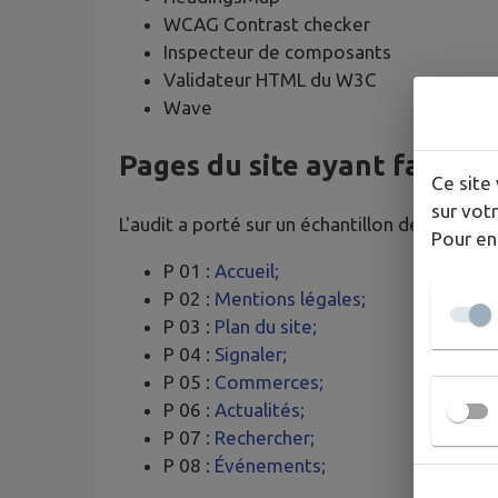
WCAG Contrast checker
Inspecteur de composants
Validateur HTML du W3C
Wave
Pages du site ayant fait l’o
Ce site 
sur votr
L'audit a porté sur un échantillon de 8 pages.
Pour en
P 01 :
Accueil;
P 02 :
Mentions légales;
P 03 :
Plan du site;
P 04 :
Signaler;
P 05 :
Commerces;
P 06 :
Actualités;
P 07 :
Rechercher;
P 08 :
Événements;