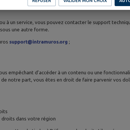
REFUSER
VALIDER MON CHOIX
AUT
ntact
 ou à un service, vous pouvez contacter le support techniq
 sous une autre forme.
uros
support@intramuros.org
;
vous empêchant d’accéder à un contenu ou une fonctionnalit
de notre part, vous êtes en droit de faire parvenir vos d
oits
 droits dans votre région