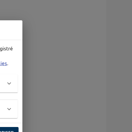
gistré
kies
.