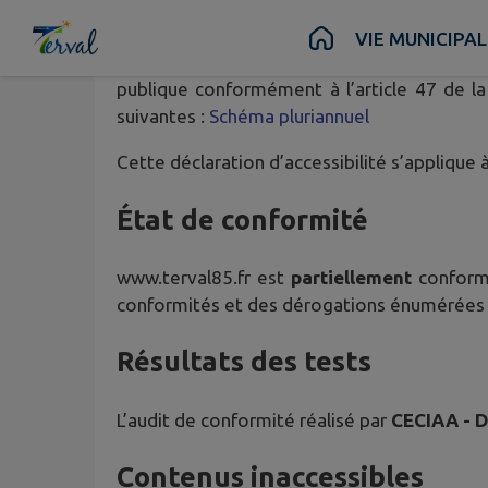
Contenu
Menu
Recherche
Pied de page
VIE MUNICIPAL
IntraMuros
, éditeur de ce site, s’engage à
publique conformément à l’article 47 de la
suivantes :
Schéma pluriannuel
Cette déclaration d’accessibilité s’applique 
État de conformité
www.terval85.fr
est
partiellement
conforme
conformités et des dérogations énumérées 
Résultats des tests
L’audit de conformité réalisé par
CECIAA - 
Contenus inaccessibles