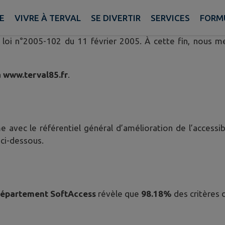
E
VIVRE À TERVAL
SE DIVERTIR
SERVICES
FORM
 rendre accessibles les sites internet, intranet, extranet 
 loi n°2005-102 du 11 février 2005. À cette fin, nous m
à
www.terval85.fr
.
 avec le référentiel général d’amélioration de l’accessib
ci-dessous.
Département SoftAccess
révèle que
98.18%
des critères 