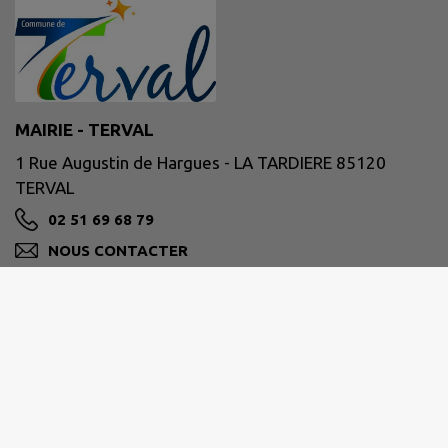
MAIRIE - TERVAL
1 Rue Augustin de Hargues - LA TARDIERE 85120
TERVAL
02 51 69 68 79
NOUS CONTACTER
M'Y RENDRE
www.terval85.fr
Les horaires des mairies :
Mairie de La Tardière