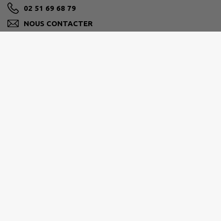
02 51 69 68 79
NOUS CONTACTER
M'Y RENDRE
www.terval85.fr
Les horaires des mairies :
Mairie de La Tardière
Lundi 9h00 - 12h30 / Fermée
Mardi 9h00 - 12h30 / Fermée
Mercredi 9h00 - 12h30 / Fermée
Jeudi 9h00 - 12h30 / Fermée
Vendredi 9h00 - 12h30 / 13h30 - 18h00