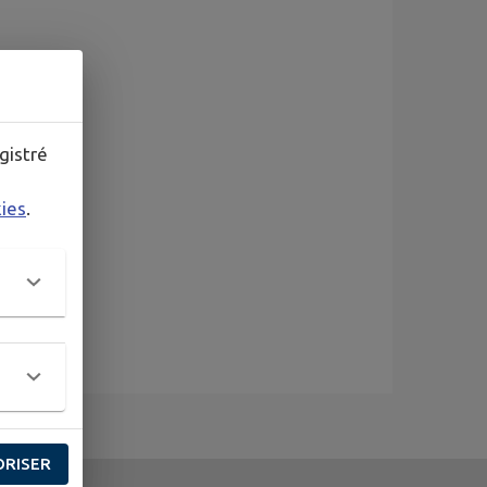
gistré
kies
.
ORISER