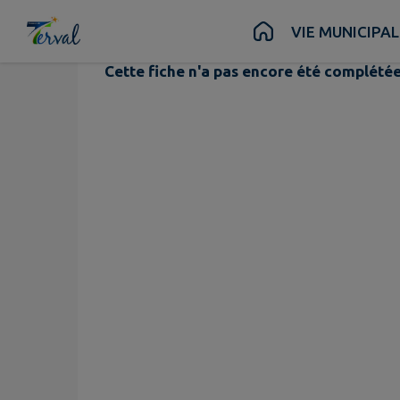
Les Bêcheurs
Contenu
Menu
Recherche
Pied de page
VIE MUNICIPAL
Cette fiche n'a pas encore été complétée