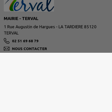
MAIRIE - TERVAL
1 Rue Augustin de Hargues - LA TARDIERE 85120
TERVAL
02 51 69 68 79
NOUS CONTACTER
M'Y RENDRE
www.terval85.fr
Les horaires des mairies :
Mairie de La Tardière
Lundi 9h00 - 12h30 / Fermée