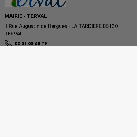
MAIRIE - TERVAL
1 Rue Augustin de Hargues - LA TARDIERE 85120
TERVAL
02 51 69 68 79
NOUS CONTACTER
M'Y RENDRE
www.terval85.fr
Les horaires des mairies :
Mairie de La Tardière
Lundi 9h00 - 12h30 / Fermée
Mardi 9h00 - 12h30 / Fermée