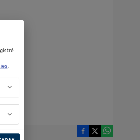
gistré
kies
.
ORISER