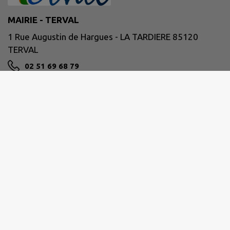
MAIRIE - TERVAL
1 Rue Augustin de Hargues - LA TARDIERE 85120
TERVAL
02 51 69 68 79
NOUS CONTACTER
M'Y RENDRE
www.terval85.fr
Les horaires des mairies :
Mairie de La Tardière
Lundi 9h00 - 12h30 / Fermée
Mardi 9h00 - 12h30 / Fermée