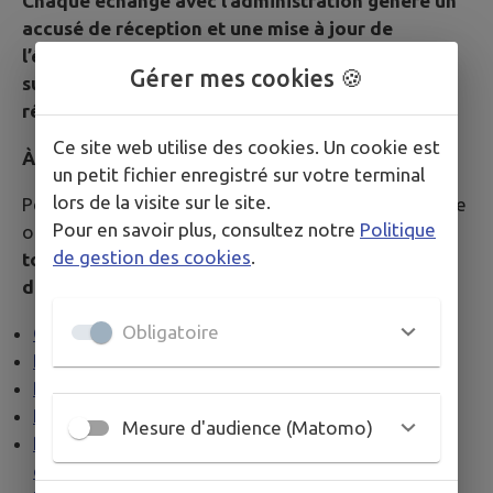
Chaque échange avec l’administration génère un
accusé de réception et une mise à jour de
l’évolution de votre dossier, vous pourrez ainsi
Gérer mes cookies 🍪
suivre l’instruction de votre demande en temps
réel.
Ce site web utilise des cookies. Un cookie est
À noter
un petit fichier enregistré sur votre terminal
lors de la visite sur le site.
Pour les personnes qui n’ont pas accès au numérique
Pour en savoir plus, consultez notre
Politique
ou qui ne sont pas à l’aise avec l’outil,
il sera
de gestion des cookies
.
toujours possible de déposer en format papier le
dossier en Mairie
ou de l’adresser par courrier.
Obligatoire
Certificat d’urbanisme
Déclaration préalable de travaux
Permis de construire
Permis d’aménager
Mesure d'audience (Matomo)
Permis modificatif (permis de construire ou
d’aménager)