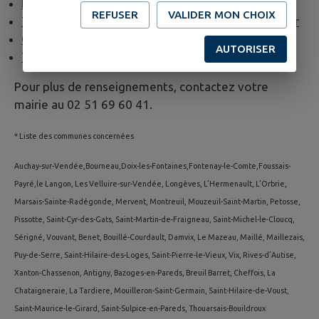
Permis de démolir
REFUSER
VALIDER MON CHOIX
Transfert d’un permis de construire ou d’aménager
Contestation d’une autorisation d’urbanisme
AUTORISER
Taxe d’aménagement
Pour plus de renseignements, contactez votre
mairie au 02 51 69 60 41.
* Liste des communes concernées
Auchay-sur-Vendée,Bourneau,Doix-les-Fontaines,Fontenay-le-Comte,Foussais-
Payré,le Langon, Les Velluire-sur-Vendée, Longèves, L’Hermenault, L’Orbrie,
Marsais-Sainte-Radégonde, Mervent, Montreuil, Mouzeuil-Saint-Martin, Petosse,
Pissotte, Saint-Cyr-des-Gats, Saint-Martin-de-Fraigneau, Saint-Michel-le-Cloucq,
Sérigné, Vouvant, Benet, Bouillé-Courdault, Damvix, Le Mazeau, Maillé, Maillezais,
Puy-de-Serre, Saint-Hilaire-des-Loges, Saint-Pierre-le-Vieux, Vix, Rives-d’Autise,
Xanton-Chassenon, Antigny, Bazoges-en-Pareds, Breuil Barret, Cheffois, La
Chataigneraie, La Tardiere, Mouilleron-Saint-Germain, Saint-Hilaire-de-Voust,
Saint-Maurice-le-Girard, Saint-Sulpice-en-Pareds, Thouarsais-Bouildroux