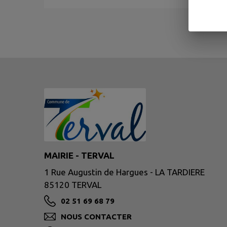
MAIRIE - TERVAL
1 Rue Augustin de Hargues - LA TARDIERE
85120 TERVAL
02 51 69 68 79
NOUS CONTACTER