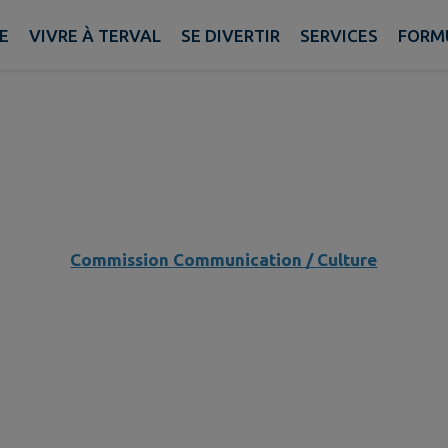
Commission Voirie / Urbanisme / Espaces Verts
E
VIVRE À TERVAL
SE DIVERTIR
SERVICES
FORM
/ Cimetière
Commission Communication / Culture