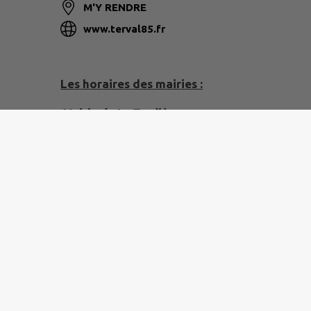
M'Y RENDRE
www.terval85.fr
Les horaires des mairies :
Mairie de La Tardière
Lundi 9h00 - 12h30 / Fermée
Mardi 9h00 - 12h30 / Fermée
Mercredi 9h00 - 12h30 / Fermée
Jeudi 9h00 - 12h30 / Fermée
Vendredi 9h00 - 12h30 / 13h30 - 18h00