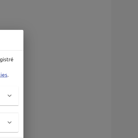
gistré
kies
.