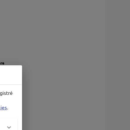
gistré
kies
.