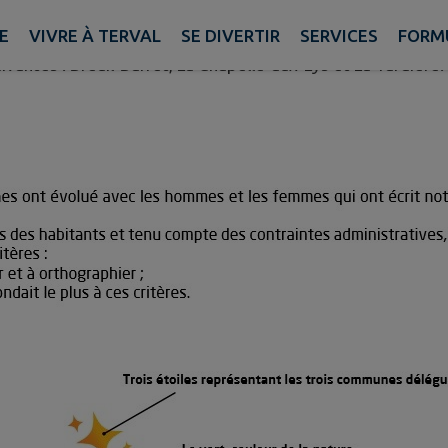
is le 01/01/2023.
E
VIVRE À TERVAL
SE DIVERTIR
SERVICES
FORM
vantes : Breuil-Barret, La Chapelle-aux-Lys et La Tardière.