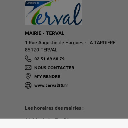
MAIRIE - TERVAL
1 Rue Augustin de Hargues - LA TARDIERE
85120 TERVAL
02 51 69 68 79
NOUS CONTACTER
M'Y RENDRE
www.terval85.fr
Les horaires des mairies :
Mairie de La Tardière