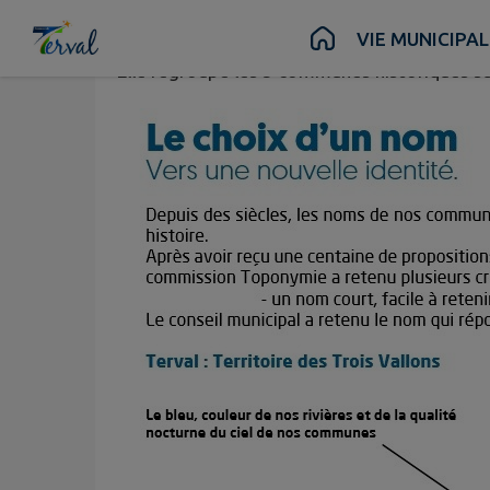
La commune nouvelle de Terval existe depu
Contenu
Menu
Recherche
Pied de page
VIE MUNICIPAL
Elle regroupe les 3 communes historiques sui