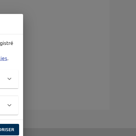
gistré
kies
.
ORISER