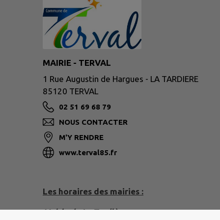
MAIRIE - TERVAL
1 Rue Augustin de Hargues - LA TARDIERE
85120 TERVAL
02 51 69 68 79
NOUS CONTACTER
M'Y RENDRE
www.terval85.fr
Les horaires des mairies :
Mairie de La Tardière