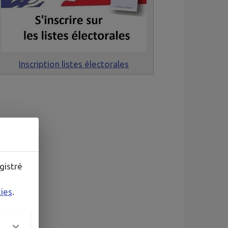
Inscription listes électorales
gistré
kies
.